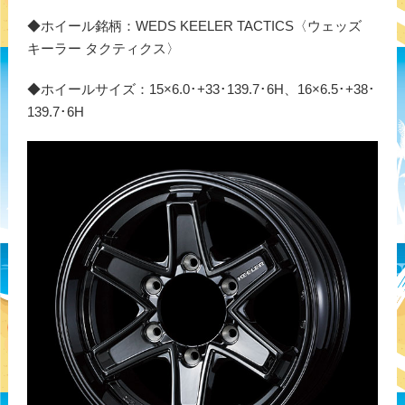
◆ホイール銘柄：WEDS KEELER TACTICS〈ウェッズ
キーラー タクティクス〉
◆ホイールサイズ：15×6.0･+33･139.7･6H、16×6.5･+38･
139.7･6H