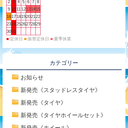
2
3
4
5
6
7
8
9
10
11
12
13
14
15
16
17
18
19
20
21
22
23
24
25
26
27
28
29
30
31
■
:定休日
■
:振替定休日
■
:夏季休業
カテゴリー
お知らせ
新発売《スタッドレスタイヤ》
新発売《タイヤ》
新発売《タイヤホイールセット》
新発売《ホイール》