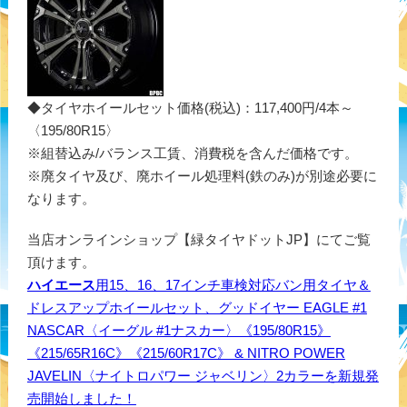
◆タイヤホイールセット価格(税込)：117,400円/4本～
〈195/80R15〉
※組替込み/バランス工賃、消費税を含んだ価格です。
※廃タイヤ及び、廃ホイール処理料(鉄のみ)が別途必要に
なります。
当店オンラインショップ【緑タイヤドットJP】にてご覧
頂けます。
ハイエース
用15、16、17インチ車検対応バン用タイヤ＆
ドレスアップホイールセット、グッドイヤー EAGLE #1
NASCAR〈イーグル #1ナスカー〉《195/80R15》
《215/65R16C》《215/60R17C》 & NITRO POWER
JAVELIN〈ナイトロパワー ジャベリン〉2カラーを新規発
売開始しました！