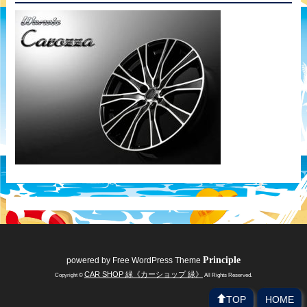
Principle
powered by
Free WordPress Theme
CAR SHOP 緑《カーショップ 緑》
Copyright ©
All Rights Reserved.
TOP
HOME