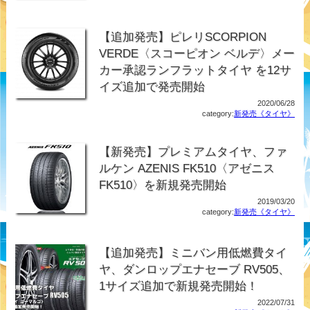
【追加発売】ピレリSCORPION
VERDE〈スコーピオン ベルデ〉メー
カー承認ランフラットタイヤ を12サ
イズ追加で発売開始
2020/06/28
category:
新発売《タイヤ》
【新発売】プレミアムタイヤ、ファ
ルケン AZENIS FK510〈アゼニス
FK510〉を新規発売開始
2019/03/20
category:
新発売《タイヤ》
【追加発売】ミニバン用低燃費タイ
ヤ、ダンロップエナセーブ RV505、
1サイズ追加で新規発売開始！
2022/07/31