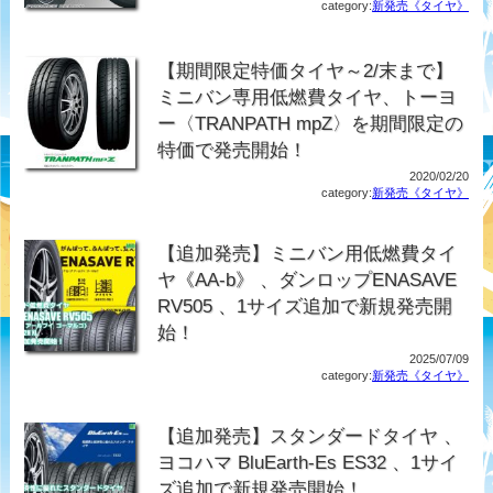
category:
新発売《タイヤ》
【期間限定特価タイヤ～2/末まで】
ミニバン専用低燃費タイヤ、トーヨ
ー〈TRANPATH mpZ〉を期間限定の
特価で発売開始！
2020/02/20
category:
新発売《タイヤ》
【追加発売】ミニバン用低燃費タイ
ヤ《AA-b》 、ダンロップENASAVE
RV505 、1サイズ追加で新規発売開
始！
2025/07/09
category:
新発売《タイヤ》
【追加発売】スタンダードタイヤ 、
ヨコハマ BluEarth-Es ES32 、1サイ
ズ追加で新規発売開始！