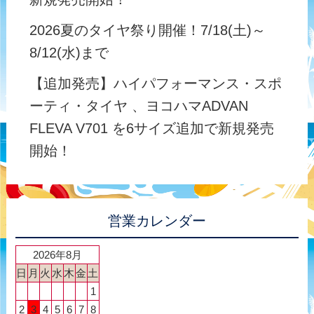
2026夏のタイヤ祭り開催！7/18(土)～
8/12(水)まで
【追加発売】ハイパフォーマンス・スポ
ーティ・タイヤ 、ヨコハマADVAN
FLEVA V701 を6サイズ追加で新規発売
開始！
営業カレンダー
2026年8月
日
月
火
水
木
金
土
1
2
3
4
5
6
7
8