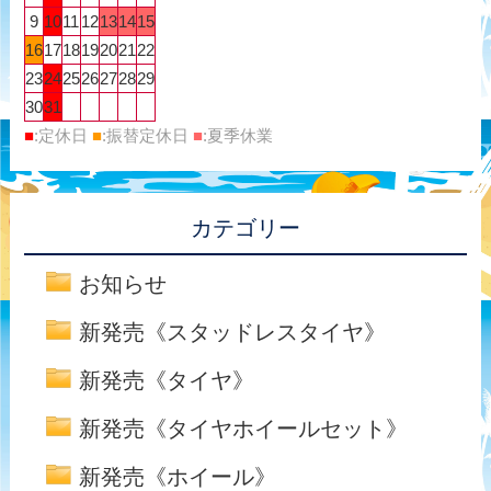
9
10
11
12
13
14
15
16
17
18
19
20
21
22
23
24
25
26
27
28
29
30
31
■
:定休日
■
:振替定休日
■
:夏季休業
カテゴリー
お知らせ
新発売《スタッドレスタイヤ》
新発売《タイヤ》
新発売《タイヤホイールセット》
新発売《ホイール》