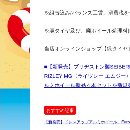
※組替込み/バランス工賃、消費税
※廃タイヤ及び、廃ホイール処理料(
当店オンラインショップ【緑タイヤ
■【新発売】ブリヂストン製SEIBERLI
RIZLEY MG〈ライツレー エム
ルミホイール新品４本セットを新規
おすすめ記事
【新発売】ドレスアップアルミホイール、Euro