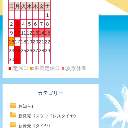
日
月
火
水
木
金
土
1
2
3
4
5
6
7
8
9
10
11
12
13
14
15
16
17
18
19
20
21
22
23
24
25
26
27
28
29
30
31
■
:定休日
■
:振替定休日
■
:夏季休業
カテゴリー
お知らせ
新発売《スタッドレスタイヤ》
新発売《タイヤ》