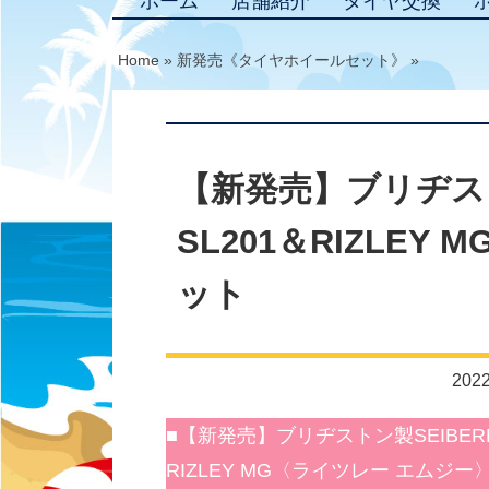
ホーム
店舗紹介
タイヤ交換
Home
»
新発売《タイヤホイールセット》
»
【新発売】ブリヂストン
SL201＆RIZLE
ット
2022
■【新発売】ブリヂストン製SEIBERLI
RIZLEY MG〈ライツレー エム