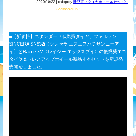
2020/10/22 | category:
新発売《タイヤホイールセット》
Sponsored Link
■【新価格】スタンダード低燃費タイヤ、ファルケン
SINCERA SN832i〈シンセラ エスエヌハチサンニーア
イ〉とRazee XV〈レイジー エックスブイ〉の低燃費エコ
タイヤ＆ドレスアップホイール新品４本セットを新規発
売開始しました。