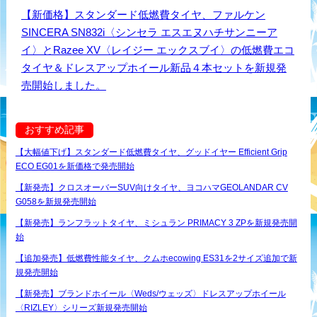
【新価格】スタンダード低燃費タイヤ、ファルケン
SINCERA SN832i〈シンセラ エスエヌハチサンニーア
イ〉とRazee XV〈レイジー エックスブイ〉の低燃費エコ
タイヤ＆ドレスアップホイール新品４本セットを新規発
売開始しました。
おすすめ記事
【大幅値下げ】スタンダード低燃費タイヤ、グッドイヤー Efficient Grip
ECO EG01を新価格で発売開始
【新発売】クロスオーバーSUV向けタイヤ、ヨコハマGEOLANDAR CV
G058を新規発売開始
【新発売】ランフラットタイヤ、ミシュラン PRIMACY 3 ZPを新規発売開
始
【追加発売】低燃費性能タイヤ、クムホecowing ES31を2サイズ追加で新
規発売開始
【新発売】ブランドホイール〈Weds/ウェッズ〉ドレスアップホイール
〈RIZLEY〉シリーズ新規発売開始