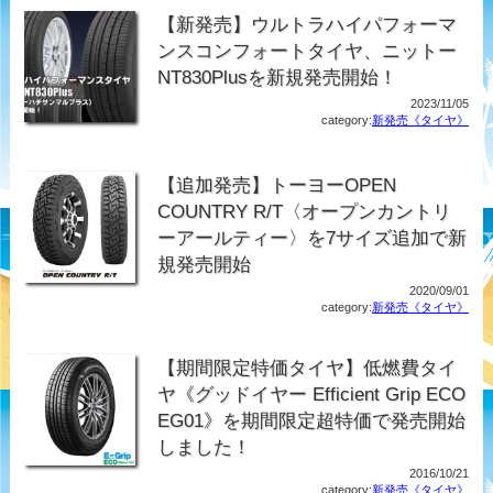
【新発売】ウルトラハイパフォーマ
ンスコンフォートタイヤ、ニットー
NT830Plusを新規発売開始！
2023/11/05
category:
新発売《タイヤ》
【追加発売】トーヨーOPEN
COUNTRY R/T〈オープンカントリ
ーアールティー〉を7サイズ追加で新
規発売開始
2020/09/01
category:
新発売《タイヤ》
【期間限定特価タイヤ】低燃費タイ
ヤ《グッドイヤー Efficient Grip ECO
EG01》を期間限定超特価で発売開始
しました！
2016/10/21
category:
新発売《タイヤ》