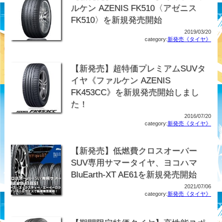
ルケン AZENIS FK510〈アゼニス
FK510〉を新規発売開始
2019/03/20
category:
新発売《タイヤ》
【新発売】超特価プレミアムSUVタ
イヤ《ファルケン AZENIS
FK453CC》を新規発売開始しまし
た！
2016/07/20
category:
新発売《タイヤ》
【新発売】低燃費クロスオーバー
SUV専用サマータイヤ、ヨコハマ
BluEarth-XT AE61を新規発売開始
2021/07/06
category:
新発売《タイヤ》