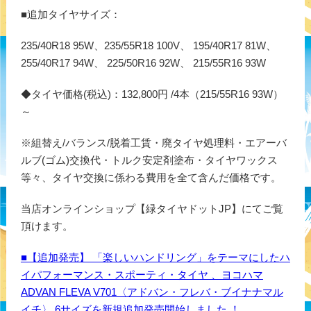
■追加タイヤサイズ：
235/40R18 95W、235/55R18 100V、 195/40R17 81W、
255/40R17 94W、 225/50R16 92W、 215/55R16 93W
◆タイヤ価格(税込)：132,800円 /4本（215/55R16 93W）
～
※組替え/バランス/脱着工賃・廃タイヤ処理料・エアーバ
ルブ(ゴム)交換代・トルク安定剤塗布・タイヤワックス
等々、タイヤ交換に係わる費用を全て含んだ価格です。
当店オンラインショップ【緑タイヤドットJP】にてご覧
頂けます。
■【追加発売】 「楽しいハンドリング」をテーマにしたハ
イパフォーマンス・スポーティ・タイヤ 、ヨコハマ
ADVAN FLEVA V701〈アドバン・フレバ・ブイナナマル
イチ〉 6サイズを新規追加発売開始しました ！