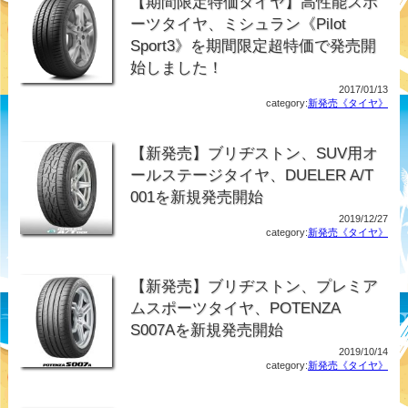
【期間限定特価タイヤ】高性能スポ
ーツタイヤ、ミシュラン《Pilot
Sport3》を期間限定超特価で発売開
始しました！
2017/01/13
category:
新発売《タイヤ》
【新発売】ブリヂストン、SUV用オ
ールステージタイヤ、DUELER A/T
001を新規発売開始
2019/12/27
category:
新発売《タイヤ》
【新発売】ブリヂストン、プレミア
ムスポーツタイヤ、POTENZA
S007Aを新規発売開始
2019/10/14
category:
新発売《タイヤ》