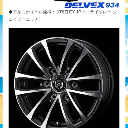
◆アルミホイール銘柄：ダRIZLEY JP-H〈ライツレー ジ
ェイピーエッチ〉