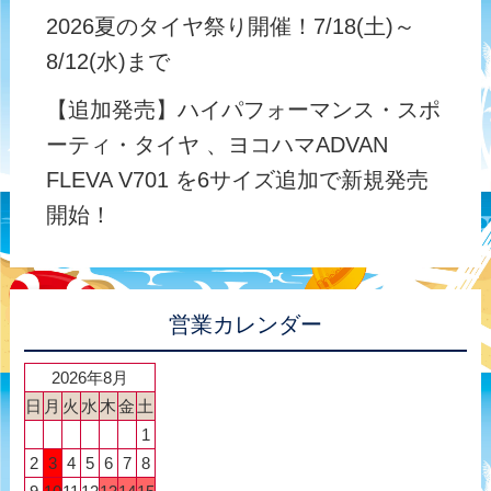
2026夏のタイヤ祭り開催！7/18(土)～
8/12(水)まで
【追加発売】ハイパフォーマンス・スポ
ーティ・タイヤ 、ヨコハマADVAN
FLEVA V701 を6サイズ追加で新規発売
開始！
営業カレンダー
2026年8月
日
月
火
水
木
金
土
1
2
3
4
5
6
7
8