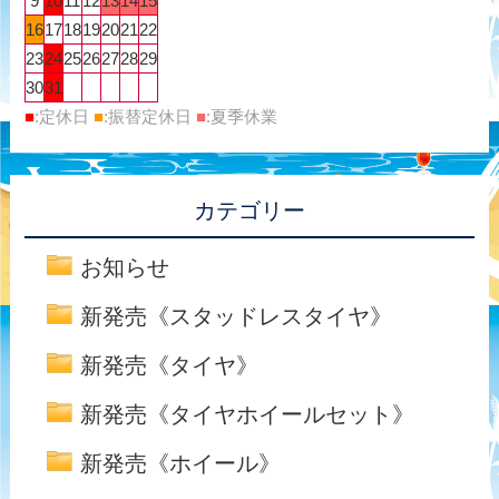
9
10
11
12
13
14
15
16
17
18
19
20
21
22
23
24
25
26
27
28
29
30
31
■
:定休日
■
:振替定休日
■
:夏季休業
カテゴリー
お知らせ
新発売《スタッドレスタイヤ》
新発売《タイヤ》
新発売《タイヤホイールセット》
新発売《ホイール》