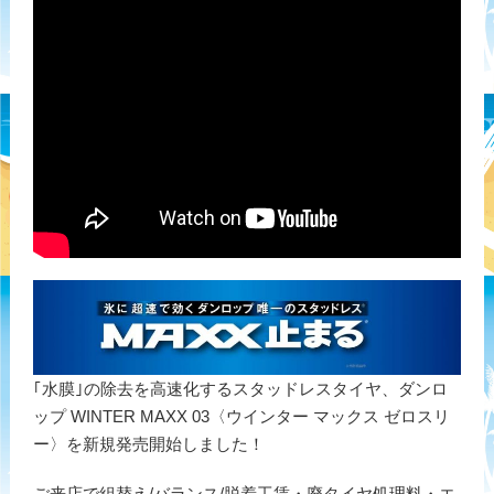
｢水膜｣の除去を高速化するスタッドレスタイヤ、ダンロ
ップ WINTER MAXX 03〈ウインター マックス ゼロスリ
ー〉を新規発売開始しました！
ご来店で組替え/バランス/脱着工賃・廃タイヤ処理料・エ