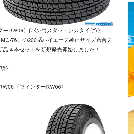
ンターRW06〉(バン用スタッドレスタイヤ)と
ロス MC-76〉の200系ハイエース純正サイズ適合ス
新品４本セットを新規発売開始しました！
無料！
RW06〈ウィンターRW06〉