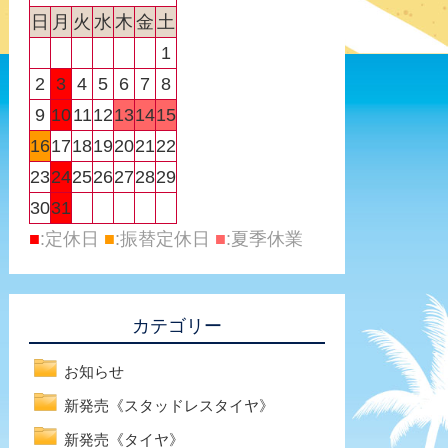
日
月
火
水
木
金
土
1
2
3
4
5
6
7
8
9
10
11
12
13
14
15
16
17
18
19
20
21
22
23
24
25
26
27
28
29
30
31
■
:定休日
■
:振替定休日
■
:夏季休業
カテゴリー
お知らせ
新発売《スタッドレスタイヤ》
新発売《タイヤ》