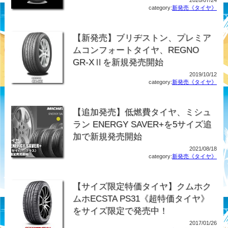
category:
新発売《タイヤ》
【新発売】ブリヂストン、プレミア
ムコンフォートタイヤ、REGNO
GR-XⅡを新規発売開始
2019/10/12
category:
新発売《タイヤ》
【追加発売】低燃費タイヤ、ミシュ
ラン ENERGY SAVER+を5サイズ追
加で新規発売開始
2021/08/18
category:
新発売《タイヤ》
【サイズ限定特価タイヤ】クムホク
ムホECSTA PS31《超特価タイヤ》
をサイズ限定で発売中！
2017/01/26