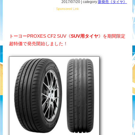
2017/07/20 | category:
新発売《タイヤ》
Sponsored Link
トーヨーPROXES CF2 SUV《
SUV用タイヤ
》を期間限定
超特価で発売開始しました！