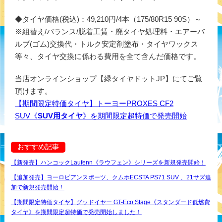
◆タイヤ価格(税込)：49,210円/4本（175/80R15 90S）～
※組替え/バランス/脱着工賃・廃タイヤ処理料・エアーバ
ルブ(ゴム)交換代・トルク安定剤塗布・タイヤワックス
等々、タイヤ交換に係わる費用を全て含んだ価格です。
当店オンラインショップ【緑タイヤドットJP】にてご覧
頂けます。
【期間限定特価タイヤ】トーヨーPROXES CF2
SUV《
SUV用タイヤ
》を期間限定超特価で発売開始
おすすめ記事
【新発売】ハンコックLaufenn《ラウフェン》シリーズを新規発売開始！
【追加発売】ヨーロピアンスポーツ、クムホECSTA PS71 SUV 、21サズ追
加で新規発売開始！
【期間限定特価タイヤ】グッドイヤー GT-Eco Stage《スタンダード低燃費
タイヤ》を期間限定超特価で発売開始しました！