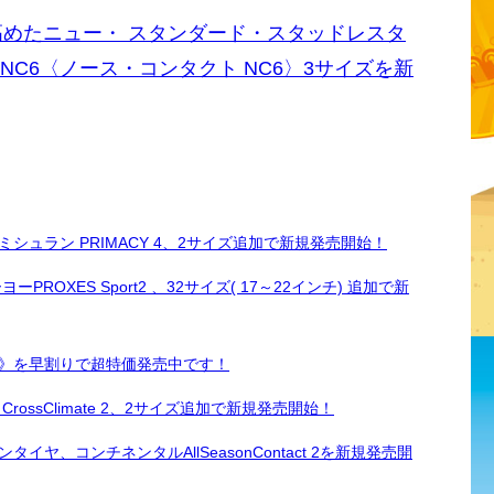
高めたニュー・ スタンダード・スタッドレスタ
ct NC6〈ノース・コンタクト NC6〉3サイズを新
ュラン PRIMACY 4、2サイズ追加で新規発売開始！
OXES Sport2 、32サイズ( 17～22インチ) 追加で新
》を早割りで超特価発売中です！
ssClimate 2、2サイズ追加で新規発売開始！
、コンチネンタルAllSeasonContact 2を新規発売開