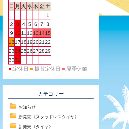
日
月
火
水
木
金
土
1
2
3
4
5
6
7
8
9
10
11
12
13
14
15
16
17
18
19
20
21
22
23
24
25
26
27
28
29
30
31
■
:定休日
■
:振替定休日
■
:夏季休業
カテゴリー
お知らせ
新発売《スタッドレスタイヤ》
新発売《タイヤ》