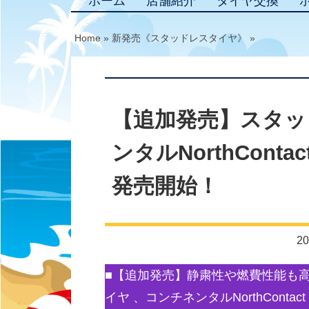
ホーム
店舗紹介
タイヤ交換
Home
»
新発売《スタッドレスタイヤ》
»
【追加発売】スタッ
ンタルNorthCont
発売開始！
20
■【追加発売】静粛性や燃費性能も
イヤ 、コンチネンタルNorthConta