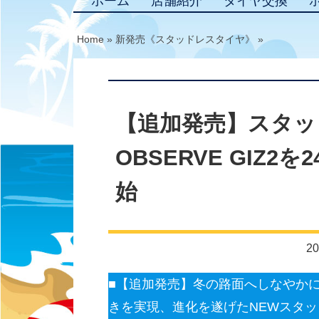
ホーム
店舗紹介
タイヤ交換
Home
»
新発売《スタッドレスタイヤ》
»
【追加発売】スタッ
OBSERVE GIZ
始
20
■【追加発売】冬の路面へしなやか
きを実現、進化を遂げたNEWスタッドレ