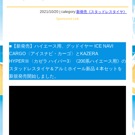
2021/10/20 | category:
新発売《スタッドレスタイヤ》
Sponsored Link
■【新発売】ハイエース用、グッドイヤー ICE NAVI
CARGO〈アイスナビ・カーゴ〉とKAZERA
HYPERⅢ〈カゼラ ハイパー3〉《200系ハイエース用》の
スタッドレスタイヤ＆アルミホイール新品４本セットを
新規発売開始しました。