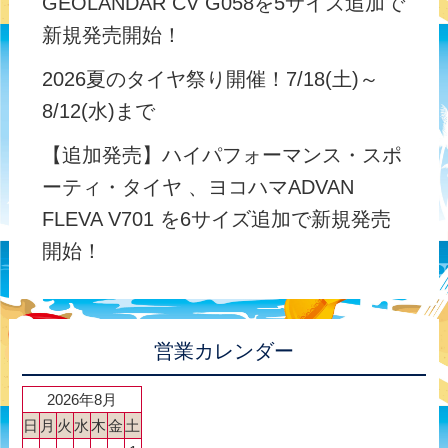
GEOLANDAR CV G058を5サイズ追加で
新規発売開始！
2026夏のタイヤ祭り開催！7/18(土)～
8/12(水)まで
【追加発売】ハイパフォーマンス・スポ
ーティ・タイヤ 、ヨコハマADVAN
FLEVA V701 を6サイズ追加で新規発売
開始！
営業カレンダー
2026年8月
日
月
火
水
木
金
土