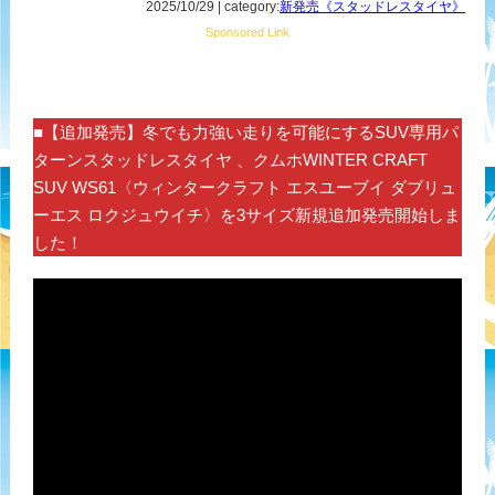
2025/10/29 | category:
新発売《スタッドレスタイヤ》
Sponsored Link
■【追加発売】冬でも力強い走りを可能にするSUV専用パ
ターンスタッドレスタイヤ 、クムホWINTER CRAFT
SUV WS61〈ウィンタークラフト エスユーブイ ダブリュ
ーエス ロクジュウイチ〉を3サイズ新規追加発売開始しま
した！