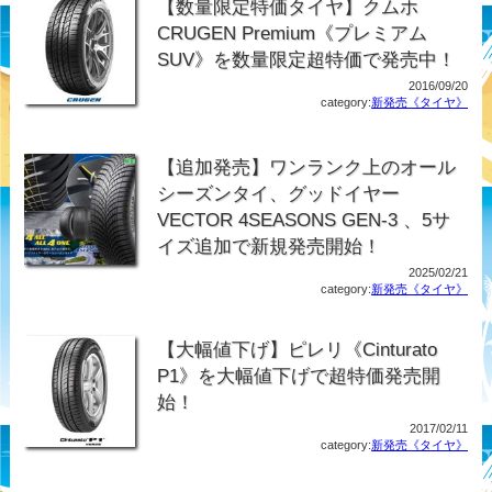
【数量限定特価タイヤ】クムホ
CRUGEN Premium《プレミアム
SUV》を数量限定超特価で発売中！
2016/09/20
category:
新発売《タイヤ》
【追加発売】ワンランク上のオール
シーズンタイ、グッドイヤー
VECTOR 4SEASONS GEN-3 、5サ
イズ追加で新規発売開始！
2025/02/21
category:
新発売《タイヤ》
【大幅値下げ】ピレリ《Cinturato
P1》を大幅値下げで超特価発売開
始！
2017/02/11
category:
新発売《タイヤ》