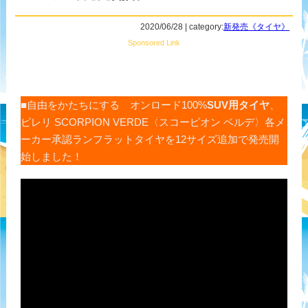
2020/06/28 | category:
新発売《タイヤ》
Sponsored Link
■自由をかたちにする オンロード100%
SUV用タイヤ
、
ピレリ SCORPION VERDE〈スコーピオン ベルデ〉各メ
ーカー承認ランフラットタイヤを12サイズ追加で発売開
始しました！