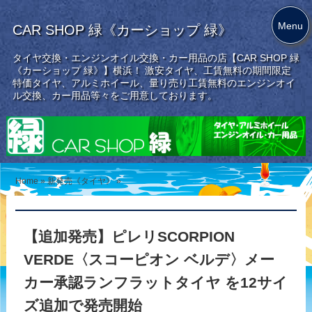
Menu
CAR SHOP 緑《カーショップ 緑》
タイヤ交換・エンジンオイル交換・カー用品の店【CAR SHOP 緑
《カーショップ 緑》】横浜！ 激安タイヤ、工賃無料の期間限定
特価タイヤ、アルミホイール、量り売り工賃無料のエンジンオイ
ル交換、カー用品等々をご用意しております。
Home
»
新発売《タイヤ》
»
【追加発売】ピレリSCORPION
VERDE〈スコーピオン ベルデ〉メー
カー承認ランフラットタイヤ を12サイ
ズ追加で発売開始