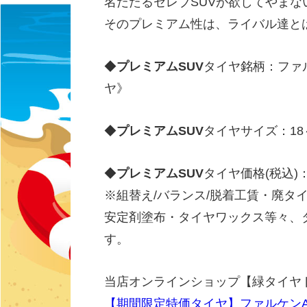
名だたるセレブSUVが欲してやま
そのプレミアム性は、ライバル達と
◆
プレミアムSUV
タイヤ銘柄：ファルケ
ヤ》
◆
プレミアムSUV
タイヤサイズ：18
◆
プレミアムSUV
タイヤ価格(税込)：10
※組替え/バランス/脱着工賃・廃タ
安定剤塗布・タイヤワックス等々、
す。
当店オンラインショップ【緑タイヤ
【期間限定特価タイヤ】ファルケンAZEN