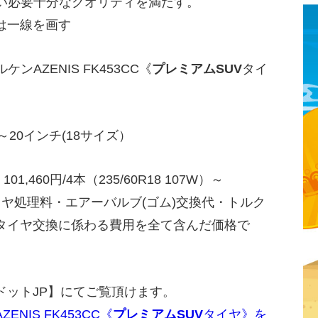
ない必要十分なクオリティを満たす。
は一線を画す
ンAZENIS FK453CC《
プレミアムSUV
タイ
～20インチ(18サイズ）
1,460円/4本（235/60R18 107W）～
イヤ処理料・エアーバルブ(ゴム)交換代・トルク
タイヤ交換に係わる費用を全て含んだ価格で
ドットJP】にてご覧頂けます。
IS FK453CC《
プレミアムSUV
タイヤ》を