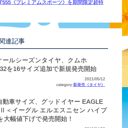
T555《プレミアムスポーツ》を期間限定超特
関連記事
オールシーズンタイヤ、クムホ
 HA32を16サイズ追加で新規発売開始
2021/05/12
category:
新発売《タイヤ》
動車サイズ、グッドイヤー EAGLE
ybridⅡ＜イーグル エルエスニセン ハイブ
を大幅値下げで発売開始！