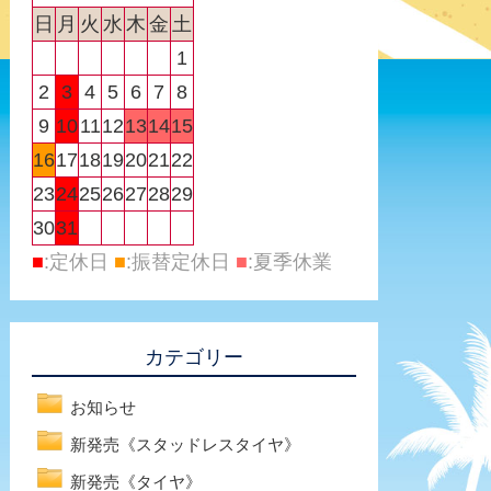
日
月
火
水
木
金
土
1
2
3
4
5
6
7
8
9
10
11
12
13
14
15
16
17
18
19
20
21
22
23
24
25
26
27
28
29
30
31
■
:定休日
■
:振替定休日
■
:夏季休業
カテゴリー
お知らせ
新発売《スタッドレスタイヤ》
新発売《タイヤ》