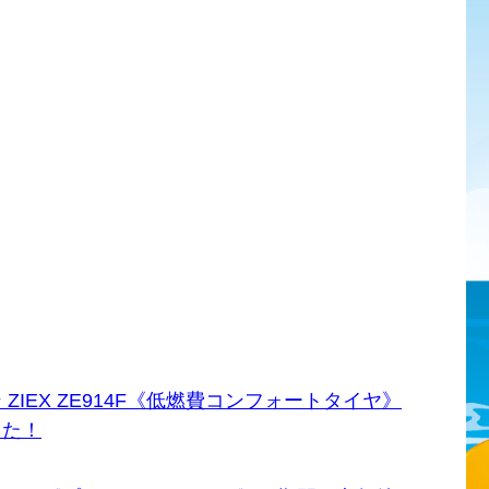
IEX ZE914F《低燃費コンフォートタイヤ》
した！