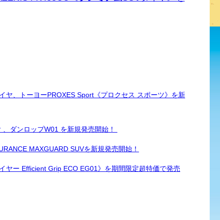
、トーヨーPROXES Sport《プロクセス スポーツ》を新
 、ダンロップW01 を新規発売開始！
ANCE MAXGUARD SUVを新規発売開始！
fficient Grip ECO EG01》を期間限定超特価で発売