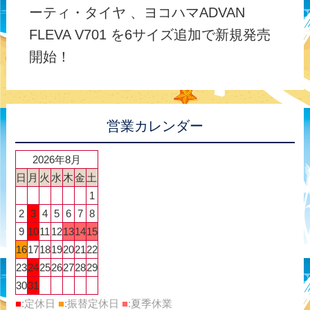
ーティ・タイヤ 、ヨコハマADVAN
FLEVA V701 を6サイズ追加で新規発売
開始！
営業カレンダー
2026年8月
日
月
火
水
木
金
土
1
2
3
4
5
6
7
8
9
10
11
12
13
14
15
16
17
18
19
20
21
22
23
24
25
26
27
28
29
30
31
■
:定休日
■
:振替定休日
■
:夏季休業