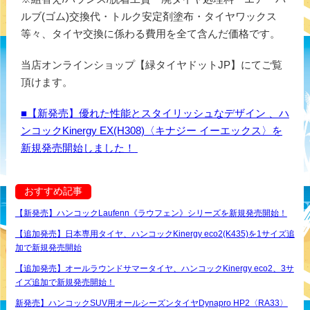
ルブ(ゴム)交換代・トルク安定剤塗布・タイヤワックス
等々、タイヤ交換に係わる費用を全て含んだ価格です。
当店オンラインショップ【緑タイヤドットJP】にてご覧
頂けます。
■【新発売】優れた性能とスタイリッシュなデザイン 、ハ
ンコックKinergy EX(H308)〈キナジー イーエックス〉を
新規発売開始しました！
おすすめ記事
【新発売】ハンコックLaufenn《ラウフェン》シリーズを新規発売開始！
【追加発売】日本専用タイヤ、ハンコックKinergy eco2(K435)を1サイズ追
加で新規発売開始
【追加発売】オールラウンドサマータイヤ、ハンコックKinergy eco2、3サ
イズ追加で新規発売開始！
新発売】ハンコックSUV用オールシーズンタイヤDynapro HP2〈RA33〉