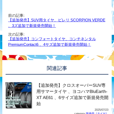
前の記事:
【追加発売】SUV用タイヤ、ピレリ SCORPION VERDE
、3ズ追加で新規発売開始！
次の記事:
【追加発売】コンフォートタイヤ、コンチネンタル
PremiumContact6 、4サズ追加で新規発売開始！
関連記事
【追加発売】クロスオーバーSUV専
用サマータイヤ 、ヨコハマBluEarth-
XT AE61 、6サイズ追加で新規発売開
始
2025/07/23
category:
新発売《タイヤ》