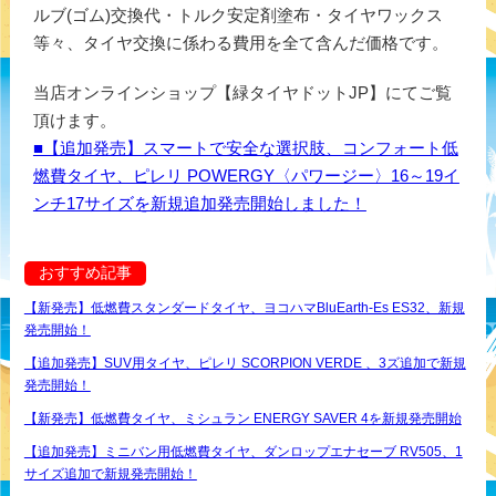
ルブ(ゴム)交換代・トルク安定剤塗布・タイヤワックス
等々、タイヤ交換に係わる費用を全て含んだ価格です。
当店オンラインショップ【緑タイヤドットJP】にてご覧
頂けます。
■【追加発売】スマートで安全な選択肢、コンフォート低
燃費タイヤ、ピレリ POWERGY〈パワージー〉16～19イ
ンチ17サイズを新規追加発売開始しました！
おすすめ記事
【新発売】低燃費スタンダードタイヤ、ヨコハマBluEarth-Es ES32、新規
発売開始！
【追加発売】SUV用タイヤ、ピレリ SCORPION VERDE 、3ズ追加で新規
発売開始！
【新発売】低燃費タイヤ、ミシュラン ENERGY SAVER 4を新規発売開始
【追加発売】ミニバン用低燃費タイヤ、ダンロップエナセーブ RV505、1
サイズ追加で新規発売開始！