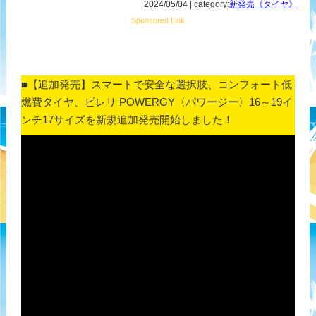
2024/05/04 | category:
新発売《タイヤ》
Sponsored Link
■【追加発売】スマートで安全な選択肢、コンフォート低
燃費タイヤ、ピレリ POWERGY〈パワージー〉16～19イ
ンチ17サイズを新規追加発売開始しました！