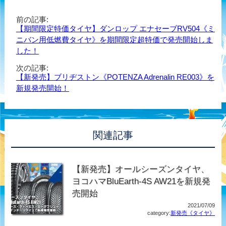
前の記事:
【期間限定特価タイヤ】ダンロップ エナセーブRV504《ミ
ニバン用低燃費タイヤ》を期間限定超特価で発売開始しま
した！
次の記事:
【新発売】ブリヂストン《POTENZA Adrenalin RE003》を
新規発売開始！
関連記事
【新発売】オールシーズンタイヤ、
ヨコハマBluEarth-4S AW21を新規発
売開始
2021/07/09
category:
新発売《タイヤ》