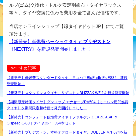
ルブ(ゴム)交換代・トルク安定剤塗布・タイヤワックス
等々、タイヤ交換に係わる費用を全て含んだ価格です。
当店オンラインショップ【緑タイヤドットJP】にてご覧
頂けます。
【新発売】低燃費ベーシックタイヤ
ブリヂストン
《NEXTRY》を新規発売開始しました！
おすすめ記事
【新発売】低燃費スタンダードタイヤ、ヨコハマBluEarth-Es ES32、新規
発売開始！
【新発売】スタッドレスタイヤ、リヂストンBLIZZAK WZ-1を新規発売開始
【期間限定特価タイヤ】ダンロップ エナセーブRV504《ミニバン用低燃費
タイヤ》を期間限定超特価で発売開始しました！
【新発売】コンフォート低燃費タイヤ｜ファルケン ZIEX ZE914F ＆
G.speed G-03｜タイヤホイール4本セット
【新発売】ブリヂストン、本格オフロードタイヤ、DUELER M/T 674を新