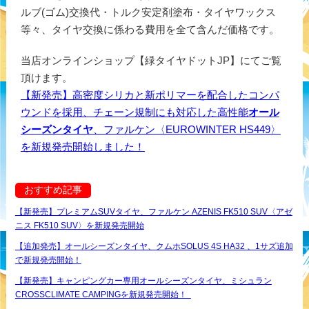
ルブ(ゴム)交換代・トルク安定剤塗布・タイヤワックス
等々、タイヤ交換に係わる費用を全て含んだ価格です。
当店オンラインショップ【緑タイヤドットJP】にてご覧
頂けます。
【新発売】高密度シリカと新ポリマーを配合したコンパ
ウンドを採用、チェーン規制にも対応した高性能
オール
シーズンタイヤ
、ファルケン〈EUROWINTER HS449〉
を新規発売開始しました！
おすすめ記事
【新発売】プレミアムSUVタイヤ、ファルケン AZENIS FK510 SUV〈アゼ
ニス FK510 SUV〉を新規発売開始
【追加発売】オールシーズンタイヤ、クムホSOLUS 4S HA32 、1サズ追加
で新規発売開始！
【新発売】キャンピングカー専用オールシーズンタイヤ、ミシュラン
CROSSCLIMATE CAMPINGを新規発売開始！