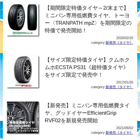
【期間限定特価タイヤ～2/末まで】
ミニバン専用低燃費タイヤ、トーヨ
ー〈TRANPATH mpZ〉を期間限定の
特価で発売開始！
2020/02/20
category:
新発売《タイヤ》
【サイズ限定特価タイヤ】クムホク
ムホECSTA PS31《超特価タイヤ》
をサイズ限定で発売中！
2017/01/26
category:
新発売《タイヤ》
【新発売】ミニバン専用低燃費タイ
ヤ、グッドイヤーEfficientGrip
RVF02を新規発売開始
2021/06/02
category:
新発売《タイヤ》