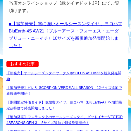
当店オンラインショップ【緑タイヤドットJP】にてご覧
頂けます。
■【追加発売】雪に強いオールシーズンタイヤ 、ヨコハマ
BluEarth-4S AW21〈ブルーアース・フォーエス・エーダ
ブリュー・ニーイチ〉10サイズを新規追加発売開始しま
した！
おすすめ記事
【新発売】オールシーズンタイヤ、クムホSOLUS 4S HA32を新規発売開
始
【追加発売】ピレリ SCORPION VERDE ALL SEASON、12サイズ追加で
新規発売開始！
【期間限定特価タイヤ】低燃費タイヤ、ヨコハマ《BluEarth-A》を期間限
定超特価で発売開始しました！
【追加発売】ワンランク上のオールシーズンタイ、グッドイヤーVECTOR
4SEASONS GEN-3 、5サイズ追加で新規発売開始！