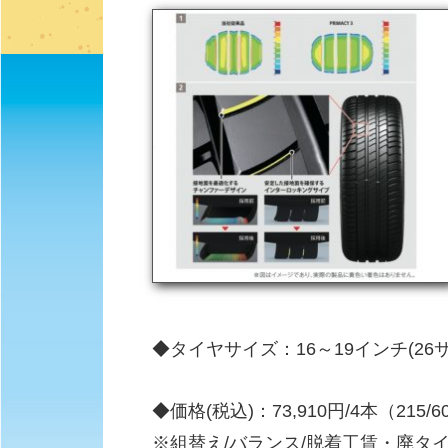
◆タイヤサイズ：16～19インチ(26
◆価格(税込)：73,910円/4本（215/60
※組替え/バランス/脱着工賃・廃タ