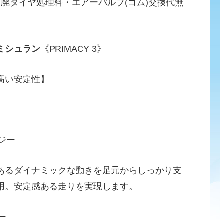
・廃タイヤ処理料・エアーバルブ(ゴム)交換代無
ミシュラン
《PRIMACY 3》
高い安定性】
ー
ジー
あるダイナミックな動きを足元からしっかり支
用。安定感ある走りを実現します。
ー