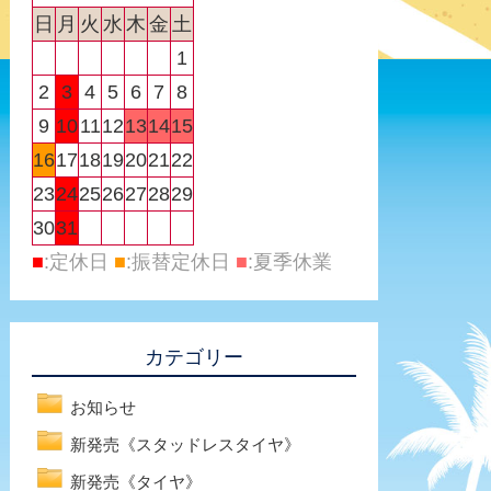
日
月
火
水
木
金
土
1
2
3
4
5
6
7
8
9
10
11
12
13
14
15
16
17
18
19
20
21
22
23
24
25
26
27
28
29
30
31
■
:定休日
■
:振替定休日
■
:夏季休業
カテゴリー
お知らせ
新発売《スタッドレスタイヤ》
新発売《タイヤ》