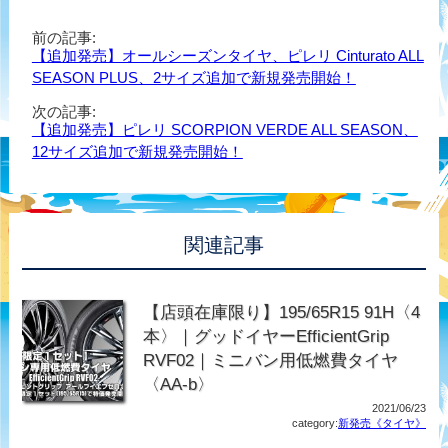
前の記事:
【追加発売】オールシーズンタイヤ、ピレリ Cinturato ALL
SEASON PLUS、2サイズ追加で新規発売開始！
次の記事:
【追加発売】ピレリ SCORPION VERDE ALL SEASON、
12サイズ追加で新規発売開始！
関連記事
【店頭在庫限り】195/65R15 91H〈4
本〉｜グッドイヤーEfficientGrip
RVF02｜ミニバン用低燃費タイヤ
〈AA-b〉
2021/06/23
category:
新発売《タイヤ》