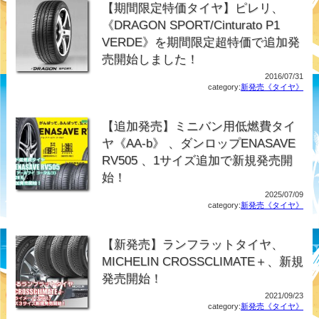
【期間限定特価タイヤ】ピレリ、
《DRAGON SPORT/Cinturato P1
VERDE》を期間限定超特価で追加発
売開始しました！
2016/07/31
category:
新発売《タイヤ》
【追加発売】ミニバン用低燃費タイ
ヤ《AA-b》 、ダンロップENASAVE
RV505 、1サイズ追加で新規発売開
始！
2025/07/09
category:
新発売《タイヤ》
【新発売】ランフラットタイヤ、
MICHELIN CROSSCLIMATE＋、新規
発売開始！
2021/09/23
category:
新発売《タイヤ》