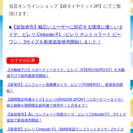
当店オンラインショップ【緑タイヤドットJP】にてご覧
頂けます。
■【追加発売】幅広いユーザーに対応する環境に優しいタ
イヤ、ピレリ Cinturato P1〈ピレリ チントゥラート ピー
ワン 〉3サイズを新規追加発売開始しました！
おすすめ記事
【大幅値下げ】スポーティータイヤ、ピレリ《PZERO NERO GT》を大幅
値下げで超特価発売開始！
【新発売】コンフォート低燃費タイヤ、ピレリ POWERGY 、新規発売開
始！
【期間限定特価タイヤ】ピレリDRAGON SPORT《スポーティータイヤ》
他２銘柄を期間限定超特価で発売中！１月末まで！
【追加発売】高いコンフォート性能タイヤ、ピレリ Cinturato P7、3サイズ
追加で新規発売開始！
【新発売】ピレリ Cinturato P1〈BMW承認ランフラットタイヤ〉2サイズ