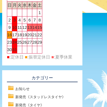
日
月
火
水
木
金
土
1
2
3
4
5
6
7
8
9
10
11
12
13
14
15
16
17
18
19
20
21
22
23
24
25
26
27
28
29
30
31
■
:定休日
■
:振替定休日
■
:夏季休業
カテゴリー
お知らせ
新発売《スタッドレスタイヤ》
新発売《タイヤ》