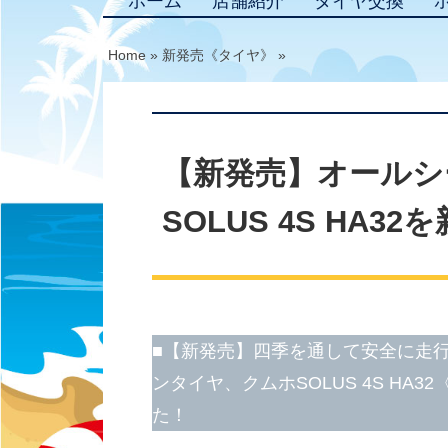
ホーム
店舗紹介
タイヤ交換
Home
»
新発売《タイヤ》
»
【新発売】オールシ
SOLUS 4S HA3
■【新発売】四季を通して安全に走
ンタイヤ、クムホSOLUS 4S HA3
た！