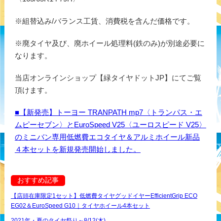
※組替込み/バランス工賃、消費税を含んだ価格です。
※廃タイヤ及び、廃ホイール処理料(鉄のみ)が別途必要に
なります。
当店オンラインショップ【緑タイヤドットJP】にてご覧
頂けます。
■【新発売】トーヨー TRANPATH mp7〈トランパス・エ
ムピーセブン〉とEuroSpeed V25〈ユーロスピード V25〉
のミニバン専用低燃費エコタイヤ＆アルミホイール新品
４本セットを新規発売開始しました。
おすすめ記事
【店頭在庫限定1セット】低燃費タイヤグッドイヤーEfficientGrip ECO
EG02＆EuroSpeed G10｜タイヤホイール4本セット
2021年・夏のタイヤ祭り～8/12(木)