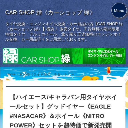
Menu
CAR SHOP 緑《カーショップ 緑》
タイヤ交換・エンジンオイル交換・カー用品の店【CAR SHOP 緑
《カーショップ 緑》】横浜！ 激安タイヤ、工賃無料の期間限定
特価タイヤ、アルミホイール、量り売り工賃無料のエンジンオイ
ル交換、カー用品等々をご用意しております。
Home
»
新発売《タイヤホイールセット》
»
【ハイエース/キャラバン用タイヤホイ
ールセット】グッドイヤー《EAGLE
#NASACAR》＆ホイール《NITRO
POWER》セットを超特価で新発売開