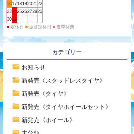
16
17
18
19
20
21
22
23
24
25
26
27
28
29
30
31
■
:定休日
■
:振替定休日
■
:夏季休業
カテゴリー
お知らせ
新発売《スタッドレスタイヤ》
新発売《タイヤ》
新発売《タイヤホイールセット》
新発売《ホイール》
未分類