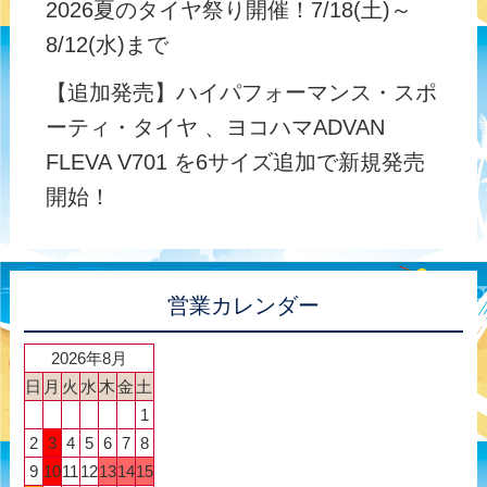
2026夏のタイヤ祭り開催！7/18(土)～
8/12(水)まで
【追加発売】ハイパフォーマンス・スポ
ーティ・タイヤ 、ヨコハマADVAN
FLEVA V701 を6サイズ追加で新規発売
開始！
営業カレンダー
2026年8月
日
月
火
水
木
金
土
1
2
3
4
5
6
7
8
9
10
11
12
13
14
15