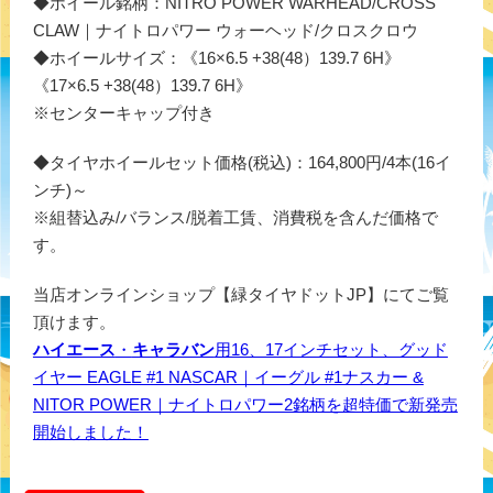
◆ホイール銘柄：NITRO POWER WARHEAD/CROSS
CLAW｜ナイトロパワー ウォーヘッド/クロスクロウ
◆ホイールサイズ：《16×6.5 +38(48）139.7 6H》
《17×6.5 +38(48）139.7 6H》
※センターキャップ付き
◆タイヤホイールセット価格(税込)：164,800円/4本(16イ
ンチ)～
※組替込み/バランス/脱着工賃、消費税を含んだ価格で
す。
当店オンラインショップ【緑タイヤドットJP】にてご覧
頂けます。
ハイエース
・
キャラバン
用16、17インチセット、グッド
イヤー EAGLE #1 NASCAR｜イーグル #1ナスカー &
NITOR POWER｜ナイトロパワー2銘柄を超特価で新発売
開始しました！