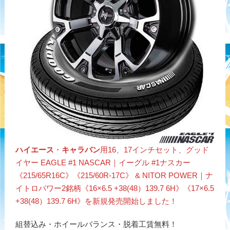
ハイエース
・
キャラバン
用16、17インチセット、グッド
イヤー EAGLE #1 NASCAR｜イーグル #1ナスカー
《215/65R16C》《215/60R-17C》 & NITOR POWER｜ナ
イトロパワー2銘柄《16×6.5 +38(48）139.7 6H》《17×6.5
+38(48）139.7 6H》を新規発売開始しました！
組替込み・ホイールバランス・脱着工賃無料！