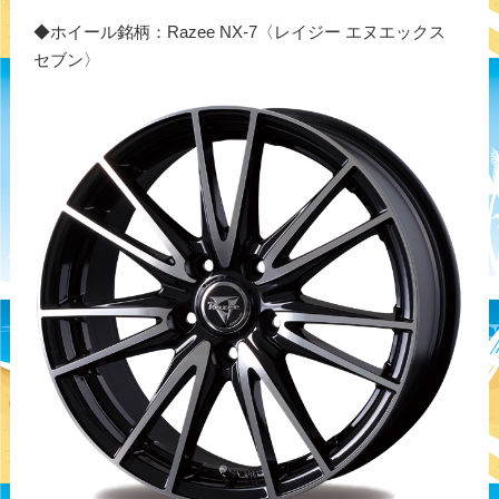
◆ホイール銘柄：Razee NX-7〈レイジー エヌエックス
セブン〉