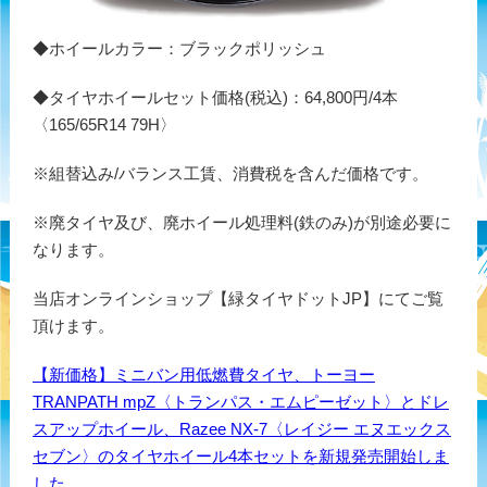
◆ホイールカラー：ブラックポリッシュ
◆タイヤホイールセット価格(税込)：64,800円/4本
〈165/65R14 79H〉
※組替込み/バランス工賃、消費税を含んだ価格です。
※廃タイヤ及び、廃ホイール処理料(鉄のみ)が別途必要に
なります。
当店オンラインショップ【緑タイヤドットJP】にてご覧
頂けます。
【新価格】ミニバン用低燃費タイヤ、トーヨー
TRANPATH mpZ〈トランパス・エムピーゼット〉とドレ
スアップホイール、Razee NX-7〈レイジー エヌエックス
セブン〉のタイヤホイール4本セットを新規発売開始しま
した。