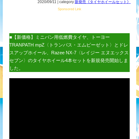
2020/09/11 | category:
新発売《タイヤホイールセット》
Sponsored Link
■【新価格】ミニバン用低燃費タイヤ、トーヨー
TRANPATH mpZ〈トランパス・エムピーゼット〉とドレ
スアップホイール、Razee NX-7〈レイジー エヌエックス
セブン〉のタイヤホイール4本セットを新規発売開始しま
した。