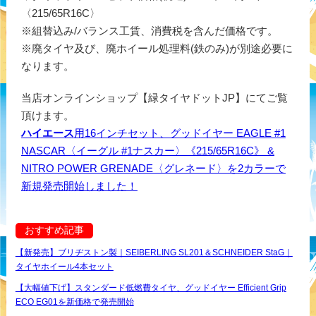
〈215/65R16C〉
※組替込み/バランス工賃、消費税を含んだ価格です。
※廃タイヤ及び、廃ホイール処理料(鉄のみ)が別途必要に
なります。
当店オンラインショップ【緑タイヤドットJP】にてご覧
頂けます。
ハイエース
用16インチセット、グッドイヤー EAGLE #1
NASCAR〈イーグル #1ナスカー〉《215/65R16C》 &
NITRO POWER GRENADE〈グレネード〉を2カラーで
新規発売開始しました！
おすすめ記事
【新発売】ブリヂストン製｜SEIBERLING SL201＆SCHNEIDER StaG｜
タイヤホイール4本セット
【大幅値下げ】スタンダード低燃費タイヤ、グッドイヤー Efficient Grip
ECO EG01を新価格で発売開始