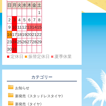
日
月
火
水
木
金
土
1
2
3
4
5
6
7
8
9
10
11
12
13
14
15
16
17
18
19
20
21
22
23
24
25
26
27
28
29
30
31
■
:定休日
■
:振替定休日
■
:夏季休業
カテゴリー
お知らせ
新発売《スタッドレスタイヤ》
新発売《タイヤ》