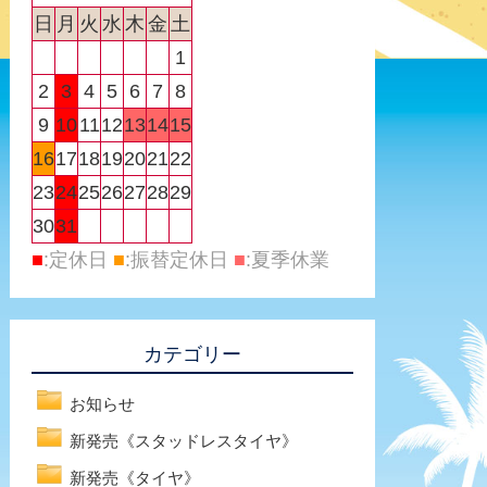
日
月
火
水
木
金
土
1
2
3
4
5
6
7
8
9
10
11
12
13
14
15
16
17
18
19
20
21
22
23
24
25
26
27
28
29
30
31
■
:定休日
■
:振替定休日
■
:夏季休業
カテゴリー
お知らせ
新発売《スタッドレスタイヤ》
新発売《タイヤ》