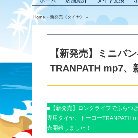
ホーム
店舗紹介
タイヤ交換
Home
»
新発売《タイヤ》
»
【新発売】ミニバン
TRANPATH mp
■【新発売】ロングライフでふらつ
専用タイヤ、トーヨーTRANPATH
売開始しました！