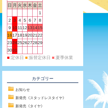
日
月
火
水
木
金
土
1
2
3
4
5
6
7
8
9
10
11
12
13
14
15
16
17
18
19
20
21
22
23
24
25
26
27
28
29
30
31
■
:定休日
■
:振替定休日
■
:夏季休業
カテゴリー
お知らせ
新発売《スタッドレスタイヤ》
新発売《タイヤ》