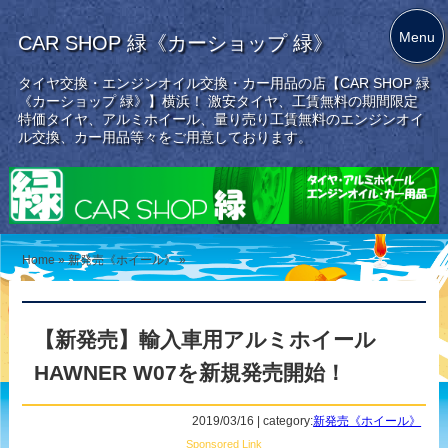
Menu
CAR SHOP 緑《カーショップ 緑》
タイヤ交換・エンジンオイル交換・カー用品の店【CAR SHOP 緑
《カーショップ 緑》】横浜！ 激安タイヤ、工賃無料の期間限定
特価タイヤ、アルミホイール、量り売り工賃無料のエンジンオイ
ル交換、カー用品等々をご用意しております。
Home
»
新発売《ホイール》
»
【新発売】輸入車用アルミホイール
HAWNER W07を新規発売開始！
2019/03/16 | category:
新発売《ホイール》
Sponsored Link