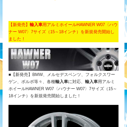
【新発売】
輸入車
用アルミホイールHAWNER W07〈ハウ
ナー W07〉7サイズ（15～18インチ）を新規発売開始し
ました！
■【新発売】BMW、メルセデスベンツ、フォルクスワー
ゲン、ボルボ等々、各種
輸入車
に対応、
輸入車
用アルミ
ホイールHAWNER W07〈ハウナー W07〉7サイズ（15～
18インチ）を新規発売開始しました！