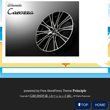
Principle
powered by
Free WordPress Theme
CAR SHOP 緑《カーショップ 緑》
Copyright ©
All Rights Reserved.
TOP
HOME