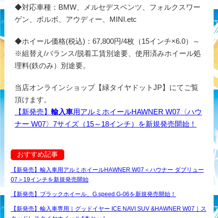
◆対応車種：BMW、メルセデスベンツ、フォルクスワー
ゲン、ボルボ、アウディー、MINI.etc
◆ホイール価格(税込)：67,800円/4枚（15インチ×6.0）～
※組替え/バランス/脱着工賃別途要、使用済みホイール処
理料(鉄のみ）別途要。
当店オンラインショップ【緑タイヤドットJP】にてご覧
頂けます。
【新発売】
輸入車
用アルミホイールHAWNER W07〈ハウ
ナー W07〉7サイズ（15～18インチ）を新規発売開始！
おすすめ記事
【新発売】輸入車用アルミホイールHAWNER W07＜ハウナー ダブリュー
07＞19インチを新規発売開始
【新発売】ブラックホイール、G.speed G-06を新規発売開始！
【新発売】輸入車専用｜グッドイヤー ICE NAVI SUV &HAWNER W07｜ス