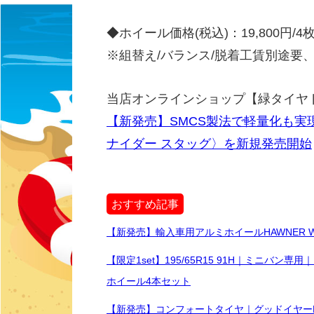
◆ホイール価格(税込)：19,800円/4枚（1
※組替え/バランス/脱着工賃別途要
当店オンラインショップ【緑タイヤ
【新発売】SMCS製法で軽量化も実
ナイダー スタッグ〉を新規発売開始
おすすめ記事
【新発売】輸入車用アルミホイールHAWNER 
【限定1set】195/65R15 91H｜ミニバン専用｜グッド
ホイール4本セット
【新発売】コンフォートタイヤ｜グッドイヤーEAGLE 