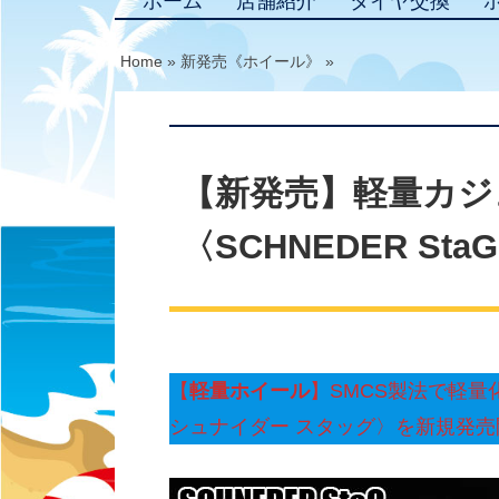
ホーム
店舗紹介
タイヤ交換
Home
»
新発売《ホイール》
»
【新発売】軽量カジ
〈SCHNEDER S
【
軽量ホイール
】SMCS製法で軽量
シュナイダー スタッグ〉を新規発