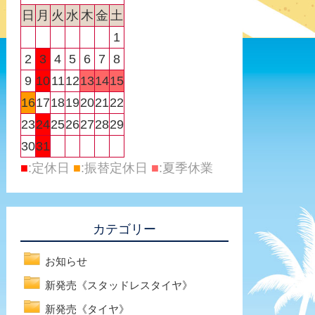
日
月
火
水
木
金
土
1
2
3
4
5
6
7
8
9
10
11
12
13
14
15
16
17
18
19
20
21
22
23
24
25
26
27
28
29
30
31
■
:定休日
■
:振替定休日
■
:夏季休業
カテゴリー
お知らせ
新発売《スタッドレスタイヤ》
新発売《タイヤ》