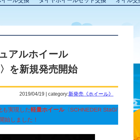
ホイール交換
タイヤホイールセット交換
オイル交
ュアルホイール
taG〉を新規発売開始
2019/04/19 | category:
新発売《ホイール》
化も実現した
軽量ホイール
〈SCHNEDER StaG/
売開始しました！