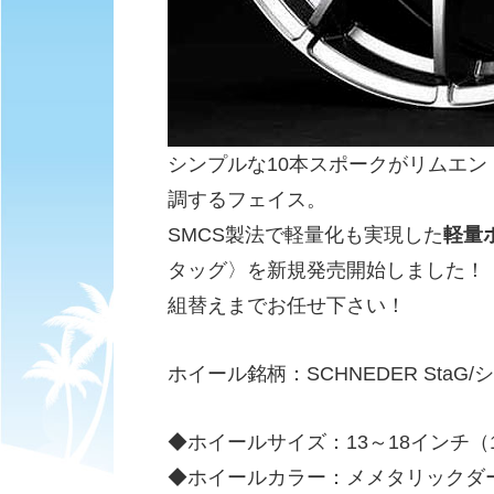
シンプルな10本スポークがリムエ
調するフェイス。
SMCS製法で軽量化も実現した
軽量
タッグ〉を新規発売開始しました！
組替えまでお任せ下さい！
ホイール銘柄：SCHNEDER StaG
◆ホイールサイズ：13～18インチ（
◆ホイールカラー：メメタリックダ