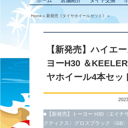
ホーム
店舗紹介
タイヤ交換
Home
»
新発売《タイヤホイールセット》
»
【新発売】ハイエー
ヨーH30 ＆KEELER
ヤホイール4本セッ
2023
■【新発売】トーヨー H30〈エイチサ
クティクス〉グロスブラック〈GB