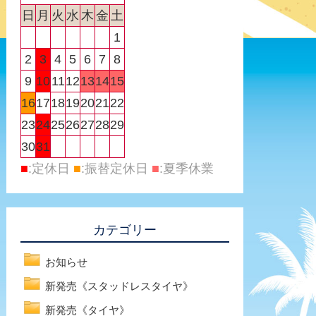
日
月
火
水
木
金
土
1
2
3
4
5
6
7
8
9
10
11
12
13
14
15
16
17
18
19
20
21
22
23
24
25
26
27
28
29
30
31
■
:定休日
■
:振替定休日
■
:夏季休業
カテゴリー
お知らせ
新発売《スタッドレスタイヤ》
新発売《タイヤ》