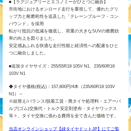
■【ラグジュアリーとエコノミーがひとつに融合】
市街地におけるオンロード走行を重視して、優れたグリ
ップ力と耐磨耗性を追及した「テレーンプルーフ・コン
パウンド」を採用
転がり抵抗の低減を徹底し、荷重の大きなSUVの燃費効
率の向上を図りました。
安定感あふれる快適な走行性能と経済性への配慮をひと
つに融合しました。
■追加タイヤサイズ：255/55R18 105V N1、235/60R18
103V N1
◆タイヤ価格(税込)：157,800円/4本（235/60R18 103V
N1）～
※組替え/バランス/脱着工賃・廃タイヤ処理料・エアーバ
ルブ(ゴム)交換代・トルク安定剤塗布・タイヤワックス
等々、タイヤ交換に係わる費用を全て含んだ価格です。
当店オンラインショップ【緑タイヤドットJP】にてご覧