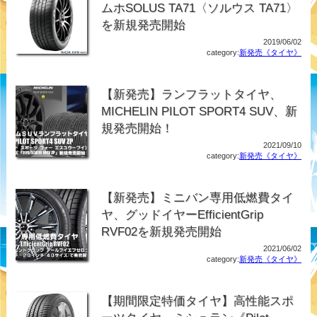
ムホSOLUS TA71〈ソルウス TA71〉
を新規発売開始
2019/06/02
category:
新発売《タイヤ》
【新発売】ランフラットタイヤ、
MICHELIN PILOT SPORT4 SUV、新
規発売開始！
2021/09/10
category:
新発売《タイヤ》
【新発売】ミニバン専用低燃費タイ
ヤ、グッドイヤーEfficientGrip
RVF02を新規発売開始
2021/06/02
category:
新発売《タイヤ》
【期間限定特価タイヤ】高性能スポ