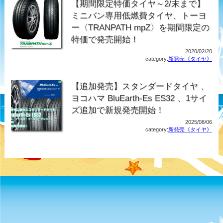
【期間限定特価タイヤ～2/末まで】
ミニバン専用低燃費タイヤ、トーヨ
ー〈TRANPATH mpZ〉を期間限定の
特価で発売開始！
2020/02/20
category:
新発売《タイヤ》
【追加発売】スタンダードタイヤ 、
ヨコハマ BluEarth-Es ES32 、1サイ
ズ追加で新規発売開始！
2025/08/06
category:
新発売《タイヤ》