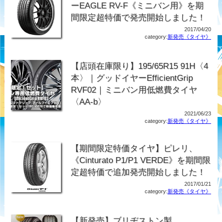
ーEAGLE RV-F《ミニバン用》を期
間限定超特価で発売開始しました！
2017/04/20
category:
新発売《タイヤ》
【店頭在庫限り】195/65R15 91H〈4
本〉｜グッドイヤーEfficientGrip
RVF02｜ミニバン用低燃費タイヤ
〈AA-b〉
2021/06/23
category:
新発売《タイヤ》
【期間限定特価タイヤ】ピレリ、
《Cinturato P1/P1 VERDE》を期間限
定超特価で追加発売開始しました！
2017/01/21
category:
新発売《タイヤ》
【新発売】ブリヂストン製