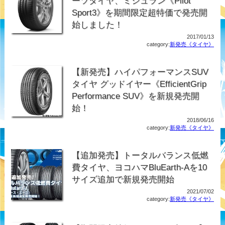
ーツタイヤ、ミシュラン《Pilot
Sport3》を期間限定超特価で発売開
始しました！
2017/01/13
category:
新発売《タイヤ》
【新発売】ハイパフォーマンスSUV
タイヤ グッドイヤー《EfficientGrip
Performance SUV》を新規発売開
始！
2018/06/16
category:
新発売《タイヤ》
【追加発売】トータルバランス低燃
費タイヤ、ヨコハマBluEarth-Aを10
サイズ追加で新規発売開始
2021/07/02
category:
新発売《タイヤ》