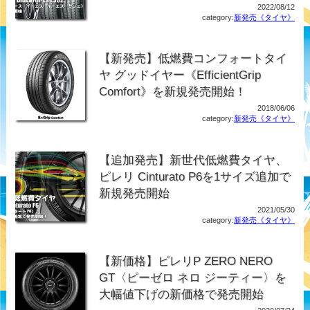
2022/08/12
category:
新発売《タイヤ》
【新発売】低燃費コンフォートタイ
ヤ グッドイヤー《EfficientGrip
Comfort》を新規発売開始！
2018/06/06
category:
新発売《タイヤ》
【追加発売】新世代低燃費タイヤ、
ピレリ Cinturato P6を1サイズ追加で
新規発売開始
2021/05/30
category:
新発売《タイヤ》
【新価格】ピレリP ZERO NERO
GT〈ピーゼロ ネロ ジーティー〉を
大幅値下げの新価格で発売開始