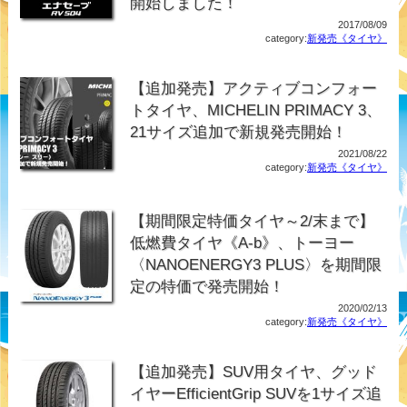
開始しました！
2017/08/09
category:
新発売《タイヤ》
【追加発売】アクティブコンフォー
トタイヤ、MICHELIN PRIMACY 3、
21サイズ追加で新規発売開始！
2021/08/22
category:
新発売《タイヤ》
【期間限定特価タイヤ～2/末まで】
低燃費タイヤ《A-b》、トーヨー
〈NANOENERGY3 PLUS〉を期間限
定の特価で発売開始！
2020/02/13
category:
新発売《タイヤ》
【追加発売】SUV用タイヤ、グッド
イヤーEfficientGrip SUVを1サイズ追