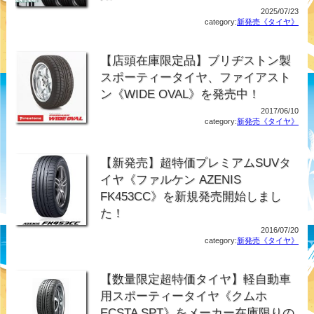
2025/07/23
category:
新発売《タイヤ》
【店頭在庫限定品】ブリヂストン製
スポーティータイヤ、ファイアスト
ン《WIDE OVAL》を発売中！
2017/06/10
category:
新発売《タイヤ》
【新発売】超特価プレミアムSUVタ
イヤ《ファルケン AZENIS
FK453CC》を新規発売開始しまし
た！
2016/07/20
category:
新発売《タイヤ》
【数量限定超特価タイヤ】軽自動車
用スポーティータイヤ《クムホ
ECSTA SPT》をメーカー在庫限りの