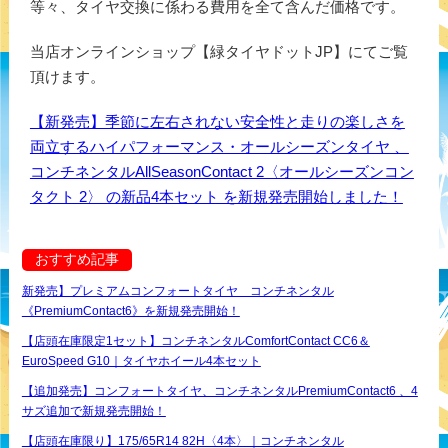
等々、タイヤ交換に係わる費用を全て含んだ価格です。
当店オンラインショップ【緑タイヤドットJP】にてご覧
頂けます。
【新発売】季節に左右されない安全性と走りの楽しさを
両立するハイパフォーマンス・オールシーズンタイヤ 、
コンチネンタルAllSeasonContact 2〈オールシーズンコン
タクト 2〉 の新品4本セット を新規発売開始しました！
おすすめ記事
新発売】プレミアムコンフォートタイヤ コンチネンタル
《PremiumContact6》を新規発売開始！
【店頭在庫限定1セット】コンチネンタルComfortContact CC6＆
EuroSpeed G10｜タイヤホイール4本セット
【追加発売】コンフォートタイヤ、コンチネンタルPremiumContact6 、4
サズ追加で新規発売開始！
【店頭在庫限り】175/65R14 82H〈4本〉｜コンチネンタル