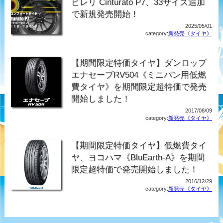
ピレリ Cinturato P7、33サイズ追加
で新規発売開始！
2025/05/01
category:
新発売《タイヤ》
【期間限定特価タイヤ】ダンロップ
エナセーブRV504《ミニバン用低燃
費タイヤ》を期間限定超特価で発売
開始しました！
2017/08/09
category:
新発売《タイヤ》
【期間限定特価タイヤ】低燃費タイ
ヤ、ヨコハマ《BluEarth-A》を期間
限定超特価で発売開始しました！
2016/12/29
category:
新発売《タイヤ》