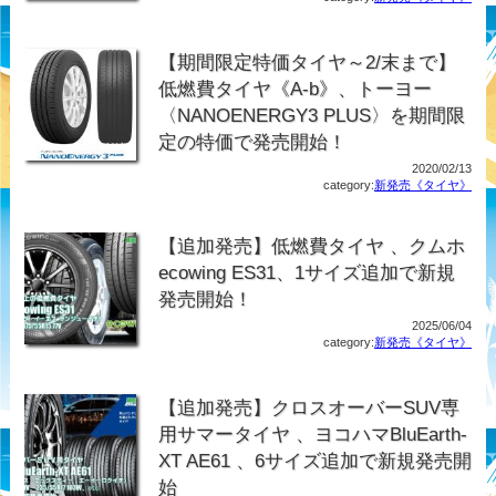
【期間限定特価タイヤ～2/末まで】
低燃費タイヤ《A-b》、トーヨー
〈NANOENERGY3 PLUS〉を期間限
定の特価で発売開始！
2020/02/13
category:
新発売《タイヤ》
【追加発売】低燃費タイヤ 、クムホ
ecowing ES31、1サイズ追加で新規
発売開始！
2025/06/04
category:
新発売《タイヤ》
【追加発売】クロスオーバーSUV専
用サマータイヤ 、ヨコハマBluEarth-
XT AE61 、6サイズ追加で新規発売開
始