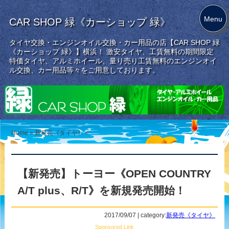
Menu
CAR SHOP 緑《カーショップ 緑》
タイヤ交換・エンジンオイル交換・カー用品の店【CAR SHOP 緑
《カーショップ 緑》】横浜！ 激安タイヤ、工賃無料の期間限定
特価タイヤ、アルミホイール、量り売り工賃無料のエンジンオイ
ル交換、カー用品等々をご用意しております。
Home
»
新発売《タイヤ》
»
【新発売】トーヨー《OPEN COUNTRY
A/T plus、R/T》を新規発売開始！
2017/09/07 | category:
新発売《タイヤ》
Sponsored Link