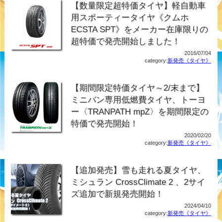
【数量限定超特価タイヤ】軽自動車
用スポーティータイヤ《クムホ
ECSTA SPT》をメーカー在庫限りの
超特価で発売開始しました！
2016/07/04
category:
新発売《タイヤ》
【期間限定特価タイヤ～2/末まで】
ミニバン専用低燃費タイヤ、トーヨ
ー〈TRANPATH mpZ〉を期間限定の
特価で発売開始！
2020/02/20
category:
新発売《タイヤ》
【追加発売】雪も走れる夏タイヤ、
ミシュラン CrossClimate 2 、2サイ
ズ追加で新規発売開始！
2024/04/10
category:
新発売《タイヤ》