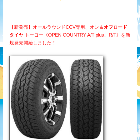
【新発売】オールラウンドCCV専用、オン＆
オフロード
タイヤ
トーヨー《OPEN COUNTRY A/T plus、R/T》を新
規発売開始しました！