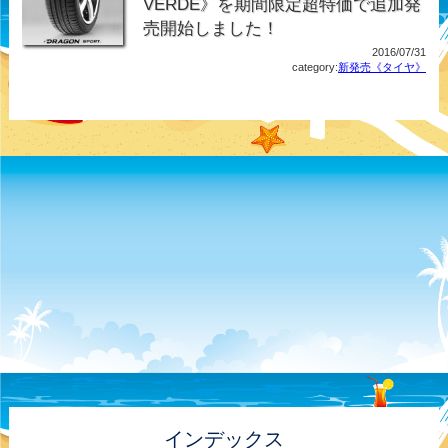
VERDE》を期間限定超特価で追加発
売開始しました！
2016/07/31
category:
新発売《タイヤ》
インデックス