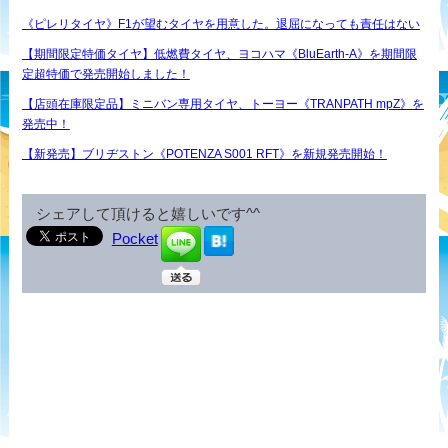
《ピレリタイヤ》F1が望むタイヤを用意した。退屈になっても責任はない
【期間限定特価タイヤ】低燃費タイヤ、ヨコハマ《BluEarth-A》を期間限
定超特価で発売開始しました！
【店頭在庫限定品】ミニバン専用タイヤ、トーヨー《TRANPATH mpZ》を
発売中！
【新発売】ブリヂストン《POTENZA S001 RFT》を新規発売開始！
シェアして頂けると嬉しいです^^
Pocket