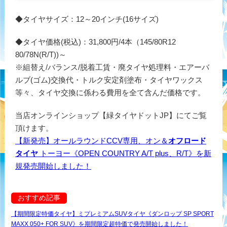
◆タイヤサイズ：12～20インチ(16サイズ)
◆タイヤ価格(税込)：31,800円/4本（145/80R12
80/78N(R/T))～
※組替え/バランス/脱着工賃・廃タイヤ処理料・エアーバ
ルブ(ゴム)交換代・トルク安定剤塗布・タイヤワックス
等々、タイヤ交換に係わる費用を全て含んだ価格です。
当店オンラインショップ【緑タイヤドットJP】にてご覧
頂けます。
【新発売】オールラウンドCCV専用、オン＆
オフロード
タイヤ
トーヨー《OPEN COUNTRY A/T plus、R/T》を新
規発売開始しました！
おすすめ記事
【期間限定特価タイヤ】ミプレミアムSUVタイヤ《ダンロップ SP SPORT
MAXX 050+ FOR SUV》を期間限定超特価で発売開始しました！