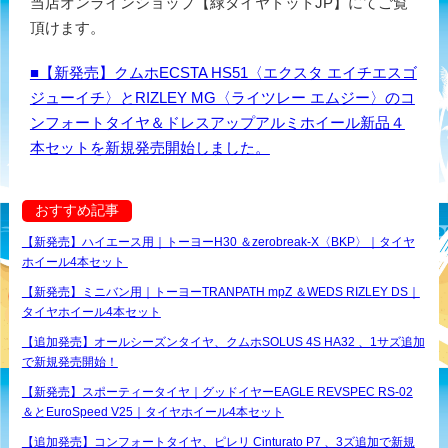
当店オンラインショップ【緑タイヤドットJP】にてご覧
頂けます。
■【新発売】クムホECSTA HS51〈エクスタ エイチエスゴ
ジューイチ〉とRIZLEY MG〈ライツレー エムジー〉のコ
ンフォートタイヤ＆ドレスアップアルミホイール新品４
本セットを新規発売開始しました。
おすすめ記事
【新発売】ハイエース用｜トーヨーH30 ＆zerobreak-X〈BKP〉｜タイヤ
ホイール4本セット
【新発売】ミニバン用｜トーヨーTRANPATH mpZ ＆WEDS RIZLEY DS｜
タイヤホイール4本セット
【追加発売】オールシーズンタイヤ、クムホSOLUS 4S HA32 、1サズ追加
で新規発売開始！
【新発売】スポーティータイヤ｜グッドイヤーEAGLE REVSPEC RS-02
＆とEuroSpeed V25｜タイヤホイール4本セット
【追加発売】コンフォートタイヤ、ピレリ Cinturato P7 、3ズ追加で新規