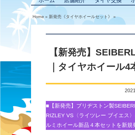
ホーム
店舗紹介
タイヤ交換
Home
»
新発売《タイヤホイールセット》
»
【新発売】SEIBERLI
｜タイヤホイール4
2021
■【新発売】ブリヂストン製SEIBERLI
RIZLEY VS〈ライツレー ブイ
ルミホイール新品４本セットを新規