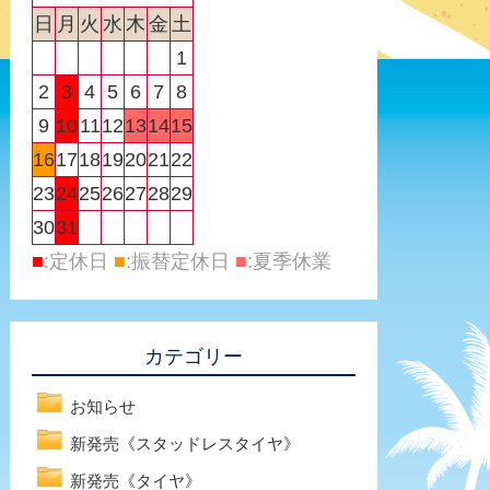
日
月
火
水
木
金
土
1
2
3
4
5
6
7
8
9
10
11
12
13
14
15
16
17
18
19
20
21
22
23
24
25
26
27
28
29
30
31
■
:定休日
■
:振替定休日
■
:夏季休業
カテゴリー
お知らせ
新発売《スタッドレスタイヤ》
新発売《タイヤ》