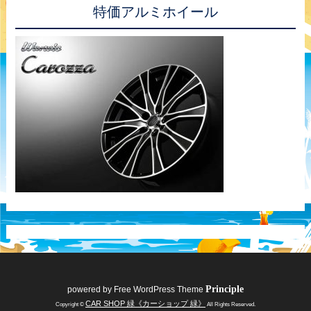
特価アルミホイール
Principle
powered by
Free WordPress Theme
CAR SHOP 緑《カーショップ 緑》
Copyright ©
All Rights Reserved.