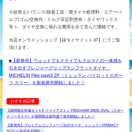
※組替え/バランス/脱着工賃・廃タイヤ処理料・エアーバ
ルブ(ゴム)交換代・トルク安定剤塗布・タイヤワックス
等々、タイヤ交換に係わる費用を全て含んだ価格です。
当店オンラインショップ【緑タイヤドットJP】にてご覧
頂けます。
■【新発売】ウェットでもドライでもクルマとの一体感を
引き出すプレジャーグリップランフラットタイヤ、
MICHELIN Pilot sport3 ZP〈ミシュラン パイロットスポー
ツ スリー〉を新規発売開始しました！
おすすめ記事
【期間限定特価タイヤ】ファイアストン FIREHAWK WIDE OVAL《スポー
ティータイヤ》を期間限定超特価で発売開始しました！
【新発売】プレミアムコンフォートSUVタイヤ、ミシュランPRIMACY
SUV+を新規発売開始！