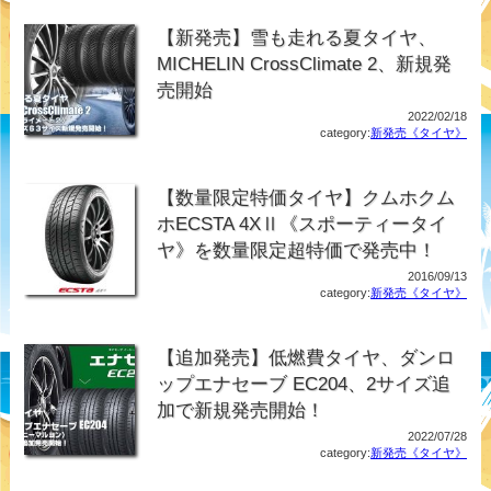
【新発売】雪も走れる夏タイヤ、
MICHELIN CrossClimate 2、新規発
売開始
2022/02/18
category:
新発売《タイヤ》
【数量限定特価タイヤ】クムホクム
ホECSTA 4XⅡ《スポーティータイ
ヤ》を数量限定超特価で発売中！
2016/09/13
category:
新発売《タイヤ》
【追加発売】低燃費タイヤ、ダンロ
ップエナセーブ EC204、2サイズ追
加で新規発売開始！
2022/07/28
category:
新発売《タイヤ》