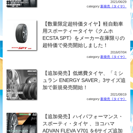
2021/06/29
category:
新発売《タイヤ》
【数量限定超特価タイヤ】軽自動車
用スポーティータイヤ《クムホ
ECSTA SPT》をメーカー在庫限りの
超特価で発売開始しました！
2016/07/04
category:
新発売《タイヤ》
【追加発売】低燃費タイヤ、「ミシ
ュラン ENERGY SAVER」3サイズ追
加で新規発売開始！
2021/08/19
category:
新発売《タイヤ》
【追加発売】ハイパフォーマンス・
スポーティ・タイヤ 、ヨコハマ
ADVAN FLEVA V701 を6サイズ追加