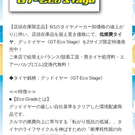
【店頭在庫限定品】6/1のタイヤメーカー卸価格の値上が
りに伴い、店頭在庫品を据え置き価格にて、
低燃費タイ
ヤ
、グッドイヤー《GT-Eco Stage》を2サイズ限定特価発
売中！
ご来店で組替え/バランス/脱着工賃・廃タイヤ処理料・エ
アーバルブ(ゴム)交換代無料！
◆タイヤ銘柄：グッドイヤー《GT-Eco Stage》
≪≪特徴≫≫
■【Eco Gradeとは】
グッドイヤーの厳しい自社基準をクリアした環境配慮商
品です。
クルマの燃費向上に寄与する「転がり抵抗の低減」、タ
イヤのライフサイクルを伸ばすための「耐摩耗性能の向