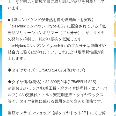
上」など幅広く環境問題に取り組んだ商品を対象として
います。
■【新コンパウンドが発熱を抑え燃費向上を実現】
「e-Hybridコンパウンドtype-ES」に配合されている「低
発熱ソリューションポリマー（ゴム分子）」が、タイヤ
の発熱を抑制し、転がり抵抗を低減します。
「e-Hybridコンパウンドtype-ES」のゴム分子は屈曲性や
結合力に強くはがれにくい。これにより耐摩耗性能が向
上します。
◆タイヤサイズ：175/65R14 82S(他1サイズ)
◆タイヤ価格(税込)：32,800円/4本(175/65R14 82S)
※組替え/バランス/脱着工賃・廃タイヤ処理料・エアーバ
ルブ(ゴム)交換代・トルク安定剤塗布・タイヤワックス
等々、タイヤ交換に係わる費用を全て含んだ価格です。
当店オンラインショップ【緑タイヤドットJP】にてご覧