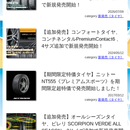
で新規発売開始！
2026/07/09
category:
新発売《タイヤ》
【追加発売】コンフォートタイヤ、
コンチネンタルPremiumContact6 、
4サズ追加で新規発売開始！
2024/05/12
category:
新発売《タイヤ》
【期間限定特価タイヤ】ニットー
NT555《プレミアムスポーツ》を期
間限定超特価で発売開始しました！
2017/03/12
category:
新発売《タイヤ》
【追加発売】オールシーズンタイ
ヤ、ピレリ SCORPION VERDE ALL