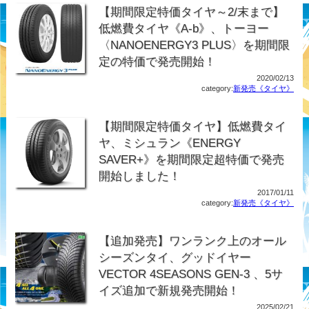
【期間限定特価タイヤ～2/末まで】
低燃費タイヤ《A-b》、トーヨー
〈NANOENERGY3 PLUS〉を期間限
定の特価で発売開始！
2020/02/13
category:
新発売《タイヤ》
【期間限定特価タイヤ】低燃費タイ
ヤ、ミシュラン《ENERGY
SAVER+》を期間限定超特価で発売
開始しました！
2017/01/11
category:
新発売《タイヤ》
【追加発売】ワンランク上のオール
シーズンタイ、グッドイヤー
VECTOR 4SEASONS GEN-3 、5サ
イズ追加で新規発売開始！
2025/02/21