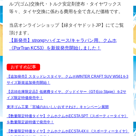
ルブ(ゴム)交換代・トルク安定剤塗布・タイヤワックス
等々、タイヤ交換に係わる費用を全て含んだ価格です。
当店オンラインショップ【緑タイヤドットJP】にてご覧
頂けます。
【新発売】strong>ハイエース/キャラバン用、クムホ
《PorTran KC53》を新規発売開始しました！
おすすめ記事
【追加発売】スタッドレスタイヤ、クムホWINTER CRAFT SUV WS61を3
サイズ新規追加発売開始！
【店頭在庫限定品】低燃費タイヤ、グッドイヤー《GT-Eco Stage》を2サ
イズ限定特価発売中！
東洋ゴム工業「宮城のおいしいおすそわけ」キャンペーン展開
【数量限定特価タイヤ】クムホクムホECSTA SPT《スポーティータイヤ》
を数量限定超特価で発売中！
【数量限定特価タイヤ】クムホクムホECSTA 4XⅡ《スポーティータイヤ》