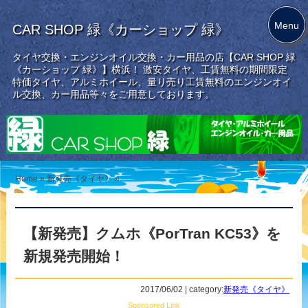
Menu
CAR SHOP 緑《カーショップ 緑》
タイヤ交換・エンジンオイル交換・カー用品の店【CAR SHOP 緑
《カーショップ 緑》】横浜！ 激安タイヤ、工賃無料の期間限定
特価タイヤ、アルミホイール、量り売り工賃無料のエンジンオイ
ル交換、カー用品等々をご用意しております。
Home
»
新発売《タイヤ》
»
【新発売】クムホ《PorTran KC53》を
新規発売開始！
2017/06/02 | category:
新発売《タイヤ》
Sponsored Link