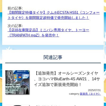
前の記事:
【期間限定特価タイヤ】クムホECSTA HS51《コンフォー
トタイヤ》を期間限定超特価で発売開始しました！
次の記事:
【店頭在庫限定品】ミニバン専用タイヤ、トーヨー
《TRANPATH mpZ》を発売中！
関連記事
【追加発売】オールシーズンタイヤ
、ヨコハマBluEarth-4S AW21 、14サ
イズ追加で新規発売開始！
2025/07/31
category:
新発売《タイヤ》