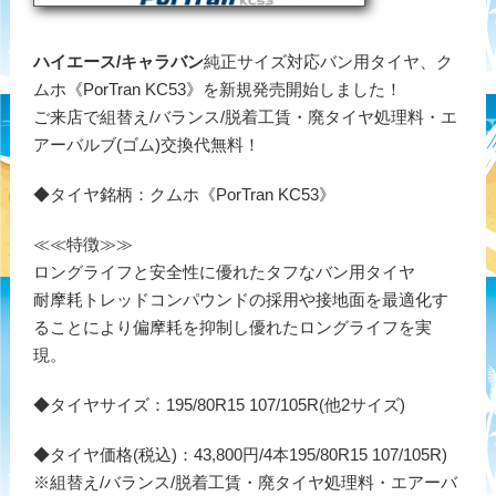
ハイエース/キャラバン
純正サイズ対応バン用タイヤ、ク
ムホ《PorTran KC53》を新規発売開始しました！
ご来店で組替え/バランス/脱着工賃・廃タイヤ処理料・エ
アーバルブ(ゴム)交換代無料！
◆タイヤ銘柄：クムホ《PorTran KC53》
≪≪特徴≫≫
ロングライフと安全性に優れたタフなバン用タイヤ
耐摩耗トレッドコンパウンドの採用や接地面を最適化す
ることにより偏摩耗を抑制し優れたロングライフを実
現。
◆タイヤサイズ：195/80R15 107/105R(他2サイズ)
◆タイヤ価格(税込)：43,800円/4本195/80R15 107/105R)
※組替え/バランス/脱着工賃・廃タイヤ処理料・エアーバ