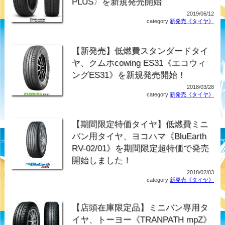
PLUS〉を新規発売開始
2019/06/12
category:
新発売《タイヤ》
【新発売】低燃費スタンダードタイ
ヤ、クムホcowing ES31《エコウィ
ングES31》を新規発売開始！
2018/03/28
category:
新発売《タイヤ》
【期間限定特価タイヤ】低燃費ミニ
バン用タイヤ、ヨコハマ《BluEarth
RV-02/01》を期間限定超特価で発売
開始しました！
2018/02/03
category:
新発売《タイヤ》
【店頭在庫限定品】ミニバン専用タ
イヤ、トーヨー《TRANPATH mpZ》