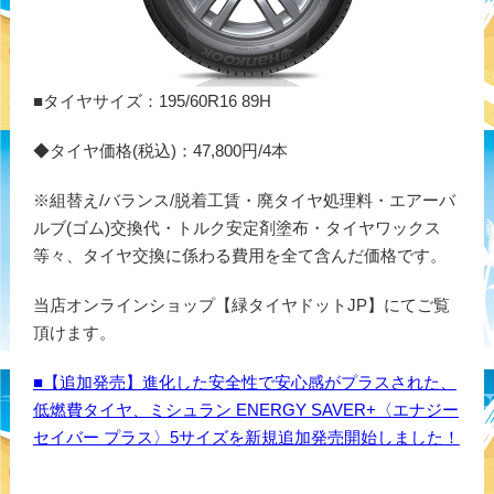
■タイヤサイズ：195/60R16 89H
◆タイヤ価格(税込)：47,800円/4本
※組替え/バランス/脱着工賃・廃タイヤ処理料・エアーバ
ルブ(ゴム)交換代・トルク安定剤塗布・タイヤワックス
等々、タイヤ交換に係わる費用を全て含んだ価格です。
当店オンラインショップ【緑タイヤドットJP】にてご覧
頂けます。
■【追加発売】進化した安全性で安心感がプラスされた、
低燃費タイヤ、ミシュラン ENERGY SAVER+〈エナジー
セイバー プラス〉5サイズを新規追加発売開始しました！