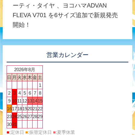
ーティ・タイヤ 、ヨコハマADVAN
FLEVA V701 を6サイズ追加で新規発売
開始！
営業カレンダー
2026年8月
日
月
火
水
木
金
土
1
2
3
4
5
6
7
8
9
10
11
12
13
14
15
16
17
18
19
20
21
22
23
24
25
26
27
28
29
30
31
■
:定休日
■
:振替定休日
■
:夏季休業