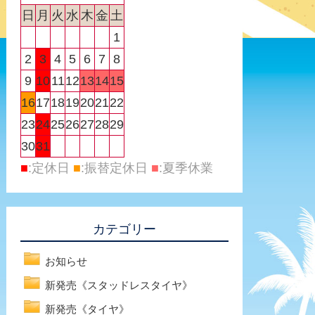
日
月
火
水
木
金
土
1
2
3
4
5
6
7
8
9
10
11
12
13
14
15
16
17
18
19
20
21
22
23
24
25
26
27
28
29
30
31
■
:定休日
■
:振替定休日
■
:夏季休業
カテゴリー
お知らせ
新発売《スタッドレスタイヤ》
新発売《タイヤ》