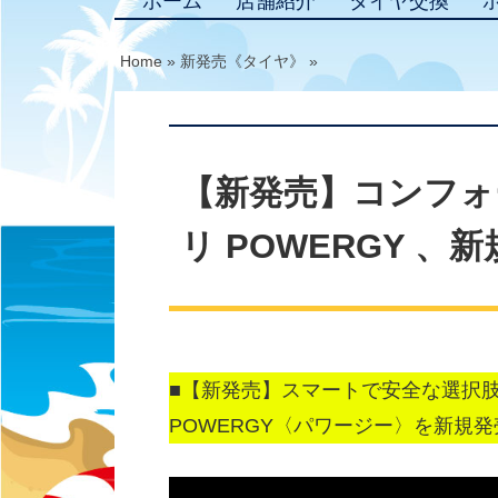
ホーム
店舗紹介
タイヤ交換
Home
»
新発売《タイヤ》
»
【新発売】コンフォ
リ POWERGY 、
■【新発売】スマートで安全な選択
POWERGY〈パワージー〉を新規