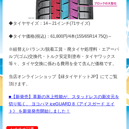
◆タイヤサイズ：14～21インチ(71サイズ)
◆タイヤ価格(税込)：61,800円/4本(155/65R14 75Q)～
※組替え/バランス/脱着工賃・廃タイヤ処理料・エアーバ
ルブ(ゴム)交換代・トルク安定剤塗布・タイヤワックス
等々、タイヤ交換に係わる費用を全て含んだ価格です。
当店オンラインショップ【緑タイヤドットJP】にてご覧
頂けます。
■【新発売】革新の氷上性能が、スタッドレスの新次元を
切り拓く。 ヨコハマ iceGUARD 8《アイスガード エイ
ト》 を新規発売開始しました！